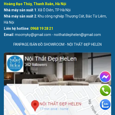
Hoàng Đạo Thúy, Thanh Xuân, Hà Nội
Nhà máy sản xuất 1
: Xã Ô Diên, TP Hà Nội
Nhà máy sản xuất 2
: Khu công nghiệp Thượng Cát, Bắc Từ Liêm,
Hà Nội
Liên hệ hotline:
0968 19 28 21
Email
: mocmyky@gmail.com - noithatdephelen@gmail.com
FANPAGE/BẢN ĐỒ SHOWROOM - NỘI THẤT ĐẸP HELEN