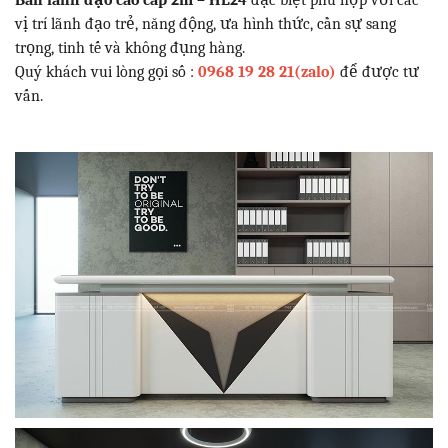
Bàn lãnh đạo cao cấp 2m – HL24
đặc biệt phù hợp với các
vị trí lãnh đạo trẻ, năng động, ưa hình thức, cần sự sang
trọng, tinh tế và không đụng hàng.
Quý khách vui lòng gọi số :
0968 19 28 21(zalo)
để được tư
vấn.