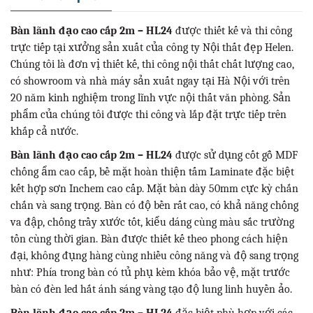
Bàn lãnh đạo cao cấp 2m – HL24
được thiết kế và thi công
trực tiếp tại xưởng sản xuất của công ty Nội thất đẹp Helen.
Chúng tôi là đơn vị thiết kế, thi công nội thất chất lượng cao,
có showroom và nhà máy sản xuất ngay tại Hà Nội với trên
20 năm kinh nghiệm trong lĩnh vực nội thất văn phòng. Sản
phẩm của chúng tôi được thi công và lắp đặt trực tiếp trên
khắp cả nước.
Bàn lãnh đạo cao cấp 2m – HL24
được sử dụng cốt gỗ MDF
chống ẩm cao cấp, bề mặt hoàn thiện tấm Laminate đặc biệt
kết hợp sơn Inchem cao cấp. Mặt bàn dày 50mm cực kỳ chắn
chắn và sang trọng. Bàn có độ bền rất cao, có khả năng chống
va đập, chống trầy xước tốt, kiểu dáng cùng màu sắc trường
tồn cùng thời gian. Bàn được thiết kế theo phong cách hiện
đại, không đụng hàng cùng nhiều công năng và độ sang trọng
như: Phía trong bàn có tủ phụ kèm khóa bảo vệ, mặt trước
bàn có đèn led hắt ánh sáng vàng tạo độ lung linh huyền ảo.