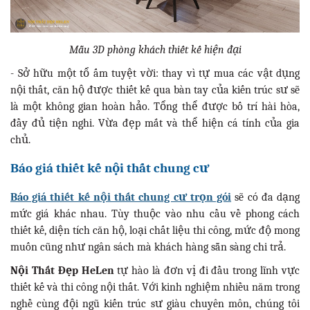
Mẫu 3D phòng khách thiết kế hiện đại
- Sở hữu một tổ ấm tuyệt vời: thay vì tự mua các vật dụng
nội thất, căn hộ được thiết kế qua bàn tay của kiến trúc sư sẽ
là một không gian hoàn hảo. Tổng thể được bố trí hài hòa,
đầy đủ tiện nghi. Vừa đẹp mắt và thể hiện cá tính của gia
chủ.
Báo giá thiết kế nội thất chung cư
Báo giá thiết kế nội thất chung cư trọn gói
sẽ có đa dạng
mức giá khác nhau. Tùy thuộc vào nhu cầu về phong cách
thiết kế, diện tích căn hộ, loại chất liệu thi công, mức độ mong
muốn cũng như ngân sách mà khách hàng sẵn sàng chi trả.
Nội Thất Đẹp HeLen
tự hào là đơn vị đi đầu trong lĩnh vực
thiết kế và thi công nội thất. Với kinh nghiệm nhiều năm trong
nghề cùng đội ngũ kiến trúc sư giàu chuyên môn, chúng tôi