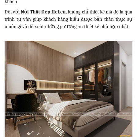
khách
Đối với
Nội Thất Đẹp HeLen
, không chỉ thiết kế mà đó là quá
trình tư vấn giúp khách hàng hiểu được bản thân thực sự
muốn gì và đề xuất những phương án thiết kế phù hợp nhất.