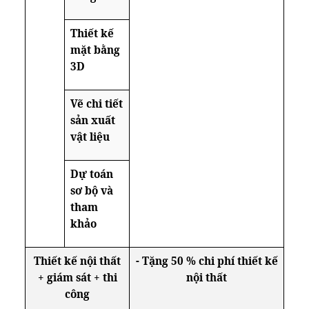
Thiết kế
mặt bằng
3D
Vẽ chi tiết
sản xuất
vật liệu
Dự toán
sơ bộ và
tham
khảo
Thiết kế nội thất
- Tặng 50 % chi phí thiết kế
+ giám sát + thi
nội thất
công