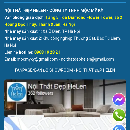
NỘI THẤT ĐẸP HELEN - CÔNG TY TNHH MỘC MỸ KỲ
Văn phòng giao dịch
:
Tầng 5 Tòa Diamond Flower Tower, số 2
Hoàng Đạo Thúy, Thanh Xuân, Hà Nội
Nhà máy sản xuất 1
: Xã Ô Diên, TP Hà Nội
Nhà máy sản xuất 2
: Khu công nghiệp Thượng Cát, Bắc Từ Liêm,
Hà Nội
Liên hệ hotline:
0968 19 28 21
Email
: mocmyky@gmail.com - noithatdephelen@gmail.com
FANPAGE/BẢN ĐỒ SHOWROOM - NỘI THẤT ĐẸP HELEN