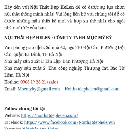
Hãy đến với
Nội Thất Đẹp HeLen
để có được sự lựa chọn
nội thất thông minh nhất! Vui lòng liên hệ với chúng tôi để có
được những mẫu thiết kế mới và hợp xu thế nhất cho ngôi
nhà mơ ước của bạn.
NỘI THẤT ĐẸP HELEN - CÔNG TY TNHH MỘC MỸ KỲ
Văn phòng giao dịch: Số nhà 60, ngõ 210 Đội Cấn, Phường Đội
Cấn, quận Ba Đình, TP Hà Nội
Nhà máy sản xuất 1: Tân Lập, Đan Phượng, Hà Nội
Nhà máy sản xuất 2: Khu công nghiệp Thượng Cát, Bắc Từ
Liêm, Hà Nội
Hotline:
0968 19 28 21 (zalo)
Email:
Mocmyky@gmail.com
-
Noithatdephelen@gmail.com
-------------------------------------------
Follow chúng tôi tại
Website:
https://noithatdephelen.com/
Facebook:
https://www.facebook.com/Noithatdephelenvn