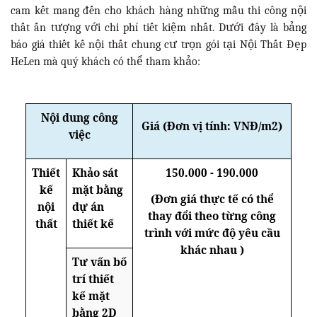
cam kết mang đến cho khách hàng những mẫu thi công nội
thất ấn tượng với chi phí tiết kiệm nhất. Dưới đây là bảng
báo giá thiết kế nội thất chung cư trọn gói tại Nội Thất Đẹp
HeLen mà quý khách có thể tham khảo:
Nội dung công
Giá (Đơn vị tính: VNĐ/m2)
việc
Thiết
Khảo sát
150.000 - 190.000
kế
mặt bằng
(Đơn giá thực tế có thể
nội
dự án
thay đổi theo từng công
thất
thiết kế
trình với mức độ yêu cầu
khác nhau )
Tư vấn bố
trí thiết
kế mặt
bằng 2D