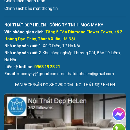
Chính sách thanh toán
Chính sách bảo mật thông tin
NỘI THẤT ĐẸP HELEN - CÔNG TY TNHH MỘC MỸ KỲ
Văn phòng giao dịch
:
Tầng 5 Tòa Diamond Flower Tower, số 2
Hoàng Đạo Thúy, Thanh Xuân, Hà Nội
Nhà máy sản xuất 1
: Xã Ô Diên, TP Hà Nội
Nhà máy sản xuất 2
: Khu công nghiệp Thượng Cát, Bắc Từ Liêm,
Hà Nội
Liên hệ hotline:
0968 19 28 21
Email
: mocmyky@gmail.com - noithatdephelen@gmail.com
FANPAGE/BẢN ĐỒ SHOWROOM - NỘI THẤT ĐẸP HELEN