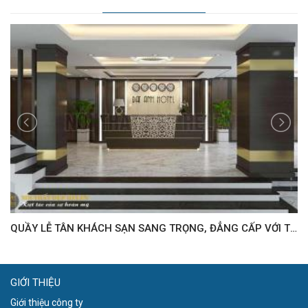
QUẦY LỄ TÂN CHỮ L, BỀ MẶT HOÀN THIỆN VENEER CAO CẤP – HL06
QUẦY LỄ TÂN KHÁCH SẠN SANG TRỌNG, ĐẲNG CẤP VỚI THIẾT KẾ ĐỘC ĐÁO - HL109
GIỚI THIỆU
Giới thiệu công ty