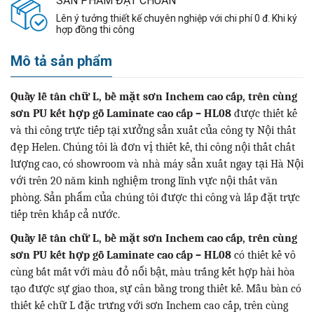
SẢN PHẨM ĐẠT CHUẨN
Lên ý tưởng thiết kế chuyên nghiệp với chi phí 0 đ. Khi ký
hợp đồng thi công
Mô tả sản phẩm
Quầy lễ tân chữ L, bề mặt sơn Inchem cao cấp, trên cùng
sơn PU kết hợp gỗ Laminate cao cấp – HL08
được thiết kế
và thi công trực tiếp tại xưởng sản xuất của công ty Nội thất
đẹp Helen. Chúng tôi là đơn vị thiết kế, thi công nội thất chất
lượng cao, có showroom và nhà máy sản xuất ngay tại Hà Nội
với trên 20 năm kinh nghiệm trong lĩnh vực nội thất văn
phòng. Sản phẩm của chúng tôi được thi công và lắp đặt trực
tiếp trên khắp cả nước.
Quầy lễ tân chữ L, bề mặt sơn Inchem cao cấp, trên cùng
sơn PU kết hợp gỗ Laminate cao cấp – HL08
có thiết kế vô
cùng bắt mắt với màu đỏ nổi bật, màu trắng kết hợp hài hòa
tạo được sự giao thoa, sự cân bằng trong thiết kế. Mẫu bàn có
thiết kế chữ L đặc trưng với sơn Inchem cao cấp, trên cùng