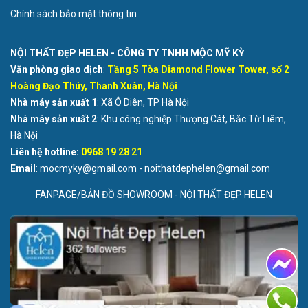
Chính sách bảo mật thông tin
NỘI THẤT ĐẸP HELEN - CÔNG TY TNHH MỘC MỸ KỲ
Văn phòng giao dịch
:
Tầng 5 Tòa Diamond Flower Tower, số 2
Hoàng Đạo Thúy, Thanh Xuân, Hà Nội
Nhà máy sản xuất 1
: Xã Ô Diên, TP Hà Nội
Nhà máy sản xuất 2
: Khu công nghiệp Thượng Cát, Bắc Từ Liêm,
Hà Nội
Liên hệ hotline:
0968 19 28 21
Email
: mocmyky@gmail.com - noithatdephelen@gmail.com
FANPAGE/BẢN ĐỒ SHOWROOM - NỘI THẤT ĐẸP HELEN