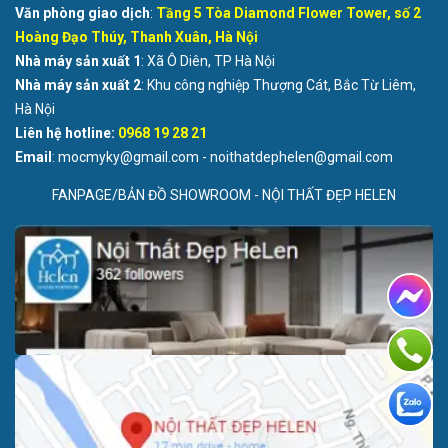
Văn phòng giao dịch
:
Tầng 5 Tòa Diamond Flower Tower, số 2
Hoàng Đạo Thúy, Thanh Xuân, Hà Nội
Nhà máy sản xuất 1
: Xã Ô Diên, TP Hà Nội
Nhà máy sản xuất 2
: Khu công nghiệp Thượng Cát, Bắc Từ Liêm,
Hà Nội
Liên hệ hotline:
0968 19 28 21
Email
: mocmyky@gmail.com - noithatdephelen@gmail.com
FANPAGE/BẢN ĐỒ SHOWROOM - NỘI THẤT ĐẸP HELEN