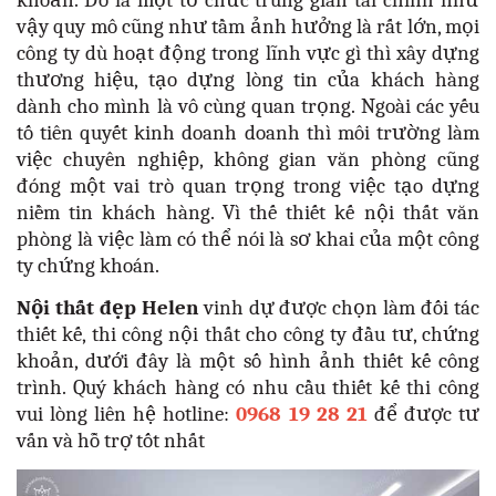
khoản. Đó là một tổ chức trung gian tài chính như
vậy quy mô cũng như tầm ảnh hưởng là rất lớn, mọi
công ty dù hoạt động trong lĩnh vực gì thì xây dựng
thương hiệu, tạo dựng lòng tin của khách hàng
dành cho mình là vô cùng quan trọng. Ngoài các yếu
tố tiên quyết kinh doanh doanh thì môi trường làm
việc chuyên nghiệp, không gian văn phòng cũng
đóng một vai trò quan trọng trong việc tạo dựng
niềm tin khách hàng. Vì thế thiết kế nội thất văn
phòng là việc làm có thể nói là sơ khai của một công
ty chứng khoán.
Nội thất đẹp Helen
vinh dự được chọn làm đối tác
thiết kế, thi công nội thất cho công ty đầu tư, chứng
khoản, dưới đây là một số hình ảnh thiết kế công
trình. Quý khách hàng có nhu cầu thiết kế thi công
vui lòng liên hệ hotline:
0968 19 28 21
để được tư
vấn và hỗ trợ tốt nhất